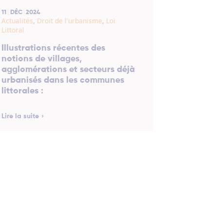
11
DÉC
2024
Actualités
,
Droit de l'urbanisme
,
Loi
Littoral
Illustrations récentes des
notions de villages,
agglomérations et secteurs déjà
urbanisés dans les communes
littorales :
Lire la suite