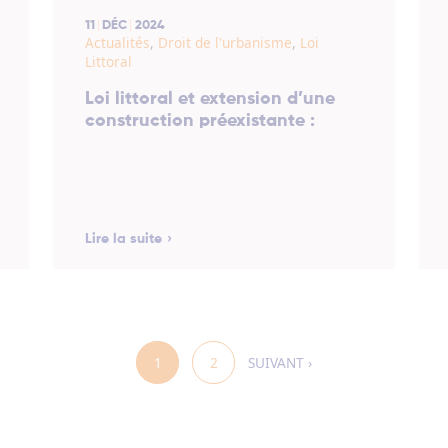
11
DÉC
2024
Actualités
,
Droit de l'urbanisme
,
Loi
Littoral
Loi littoral et extension d’une
construction préexistante :
Lire la suite
1
2
SUIVANT ›