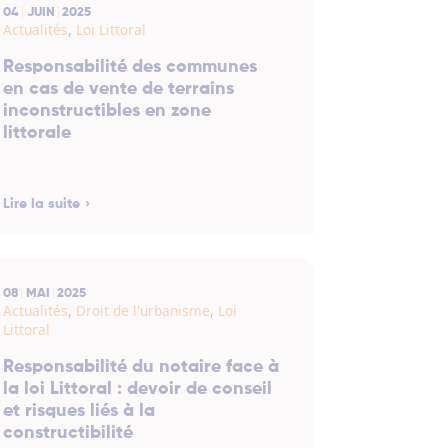
04
JUIN
2025
Actualités
,
Loi Littoral
Responsabilité des communes
en cas de vente de terrains
inconstructibles en zone
littorale
Lire la suite
08
MAI
2025
Actualités
,
Droit de l'urbanisme
,
Loi
Littoral
Responsabilité du notaire face à
la loi Littoral : devoir de conseil
et risques liés à la
constructibilité